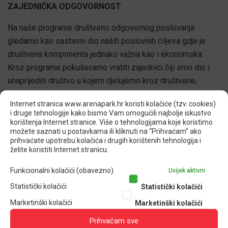
ZAJEDNIČKA ODGOVORNOST
Na naše programe društveno odgovornog poslovanja
gledamo kao sastavni dio naših poslovnih ciljeva gdje je
društvena komponenta jednako važna kao i ekonomska.
Kroz programe pokušavamo vratiti zajednici čiji smo dio i
unaprijediti društvo u kojem djelujemo kroz društvene,
ekonomske i ekološke projekte.
Internet stranica www.arenapark.hr koristi kolačiće (tzv. cookies)
i druge tehnologije kako bismo Vam omogućili najbolje iskustvo
ZAJEDNO smo korak bliže održivom razvoju!
korištenja Internet stranice. Više o tehnologijama koje koristimo
možete saznati u postavkama ili kliknuti na “Prihvaćam” ako
prihvaćate upotrebu kolačića i drugih korištenih tehnologija i
želite koristiti Internet stranicu.
PARKIRANJE
Funkcionalni kolačići (obavezno)
Uvijek aktivni
Parkiralište Arena Parka smatra se nerazvrstanom cestom
Statistički kolačići
Statistički kolačići
sukladno odredbama
Zakona o sigurnosti prometa na
Marketinški kolačići
Marketinški kolačići
cestama
. Stoga se na ponašanje sudionika u prometu, a
sukladno tome i na prometovanje parkiralištem Arena parka
Prihvaćam sve