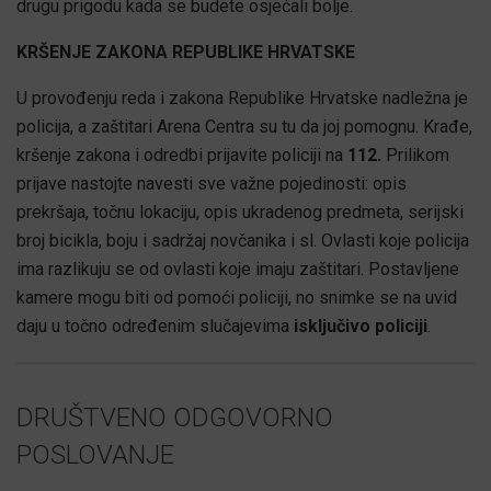
drugu prigodu kada se budete osjećali bolje.
KRŠENJE ZAKONA REPUBLIKE HRVATSKE
U provođenju reda i zakona Republike Hrvatske nadležna je
policija, a zaštitari Arena Centra su tu da joj pomognu. Krađe,
kršenje zakona i odredbi prijavite policiji na
112.
Prilikom
prijave nastojte navesti sve važne pojedinosti: opis
prekršaja, točnu lokaciju, opis ukradenog predmeta, serijski
broj bicikla, boju i sadržaj novčanika i sl. Ovlasti koje policija
ima razlikuju se od ovlasti koje imaju zaštitari. Postavljene
kamere mogu biti od pomoći policiji, no snimke se na uvid
daju u točno određenim slučajevima
isključivo policiji
.
DRUŠTVENO ODGOVORNO
POSLOVANJE