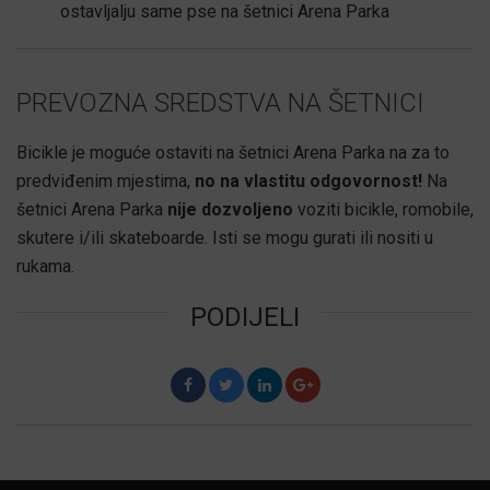
ostavljalju same pse na šetnici Arena Parka
PREVOZNA SREDSTVA NA ŠETNICI
Bicikle je moguće ostaviti na šetnici Arena Parka na za to
predviđenim mjestima,
no na vlastitu odgovornost!
Na
šetnici Arena Parka
nije dozvoljeno
voziti bicikle, romobile,
skutere i/ili skateboarde. Isti se mogu gurati ili nositi u
rukama.
PODIJELI
F
T
L
G