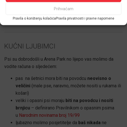
primjenjuje sljedeći
Zakon
Prihvaćam
Poštujte ograničenja o
maksimalnom dozvoljenom
Pravila o korištenju kolačića
Pravila privatnosti i pravne napomene
vremenu parkiranja od 24 sata.
KUĆNI LJUBIMCI
Psi su dobrodošli u Arena Park no lijepo vas molimo da
vodite računa o sljedećem:
pas na šetnici mora biti na povodcu
neovisno o
veličini
(male pse, naravno, možete nositi u rukama ili
košari)
veliki i opasni psi moraju
biti na povodcu i nositi
brnjicu
– definirano Pravilnikom o opasnim psima
u
Narodnim novinama broj 19/99
ljubazno molimo posjetitelje da
baš nikada
ne