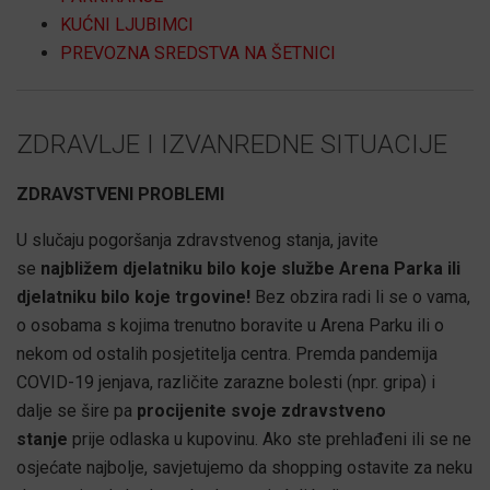
KUĆNI LJUBIMCI
PREVOZNA SREDSTVA NA ŠETNICI
ZDRAVLJE I IZVANREDNE SITUACIJE
ZDRAVSTVENI PROBLEMI
U slučaju pogoršanja zdravstvenog stanja, javite
se
najbližem djelatniku bilo koje službe Arena Parka ili
djelatniku bilo koje trgovine!
Bez obzira radi li se o vama,
o osobama s kojima trenutno boravite u Arena Parku ili o
nekom od ostalih posjetitelja centra. Premda pandemija
COVID-19 jenjava, različite zarazne bolesti (npr. gripa) i
dalje se šire pa
procijenite svoje zdravstveno
stanje
prije odlaska u kupovinu. Ako ste prehlađeni ili se ne
osjećate najbolje, savjetujemo da shopping ostavite za neku