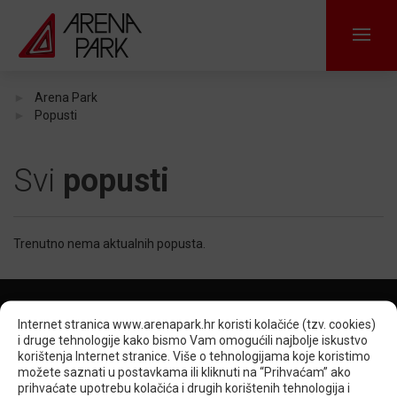
Arena Park
Popusti
Svi
popusti
Trenutno nema aktualnih popusta.
Internet stranica www.arenapark.hr koristi kolačiće (tzv. cookies)
i druge tehnologije kako bismo Vam omogućili najbolje iskustvo
KORPORATIVNE STRANICE
korištenja Internet stranice. Više o tehnologijama koje koristimo
možete saznati u postavkama ili kliknuti na “Prihvaćam” ako
O nama
Promocija i oglašavanje
Zakup prostora
Press
prihvaćate upotrebu kolačića i drugih korištenih tehnologija i