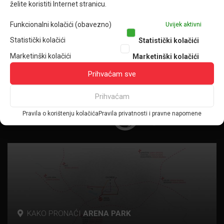
želite koristiti Internet stranicu.
Kontakt
Funkcionalni kolačići (obavezno)
Uvijek aktivni
OSTALE INFORMACIJE
Statistički kolačići
Statistički kolačići
Radno vrijeme
Kako do Arena Parka
Mapa Arena Parka
Marketinški kolačići
Marketinški kolačići
Poklon kartica Arena Centra i Arena Parka
Prihvaćam sve
Pravila privatnosti i pravne napomene
Prihvaćam
Pravila o korištenju kolačića
Pravila privatnosti i pravne napomene
© 2026 All rights reserved. Property of
KAKO PRONAĆI
ARENA PARK
p