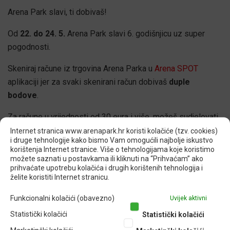
Arena Park slavi, ti dobivaš!
Od
22. do 24. 5.
Arena Park slavi 6. godišnjicu uz super
pogodnosti.
Skeniraj račune iz trgovina Arena Parka u
Arena SPOT
aplikaciji jer za svaki skenirani račun dobivaš
duple
bodove
.
Za račune u vrijednosti od 30 eura i više, možeš sudjelovati
u
Arena SPOT strugalici
i osvojiti jednu od vrijednih
Internet stranica www.arenapark.hr koristi kolačiće (tzv. cookies)
i druge tehnologije kako bismo Vam omogućili najbolje iskustvo
nagrada.
korištenja Internet stranice. Više o tehnologijama koje koristimo
P.S. svaka strugalica je dobitna 😉
možete saznati u postavkama ili kliknuti na “Prihvaćam” ako
prihvaćate upotrebu kolačića i drugih korištenih tehnologija i
želite koristiti Internet stranicu.
Pravila kampanje pročitaj
ovdje
.
Funkcionalni kolačići (obavezno)
Uvijek aktivni
Osim toga, u tvojim omiljenim trgovinama čekaju te
NAJ
popusti
– savršena prilika da ugrabiš sve što ti treba (ili
Statistički kolačići
Statistički kolačići
samo želiš) po top cijenama.