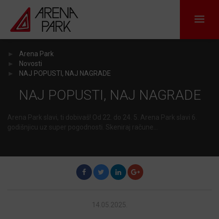
Arena Park
Novosti
NAJ POPUSTI, NAJ NAGRADE
NAJ POPUSTI, NAJ NAGRADE
Arena Park slavi, ti dobivaš! Od 22. do 24. 5. Arena Park slavi 6.
godišnjicu uz super pogodnosti. Skeniraj račune…
F
T
L
G
14.05.2025.